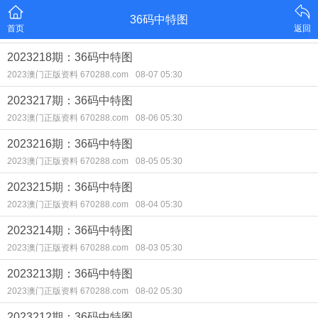
36码中特图
首页
返回
2023218期：36码中特图
2023澳门正版资料 670288.com
08-07 05:30
2023217期：36码中特图
2023澳门正版资料 670288.com
08-06 05:30
2023216期：36码中特图
2023澳门正版资料 670288.com
08-05 05:30
2023215期：36码中特图
2023澳门正版资料 670288.com
08-04 05:30
2023214期：36码中特图
2023澳门正版资料 670288.com
08-03 05:30
2023213期：36码中特图
2023澳门正版资料 670288.com
08-02 05:30
2023212期：36码中特图