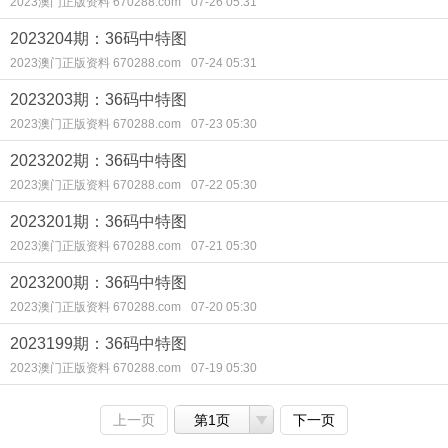
2023澳门正版资料 670288.com
07-26 05:31
2023204期：36码中特图
2023澳门正版资料 670288.com
07-24 05:31
2023203期：36码中特图
2023澳门正版资料 670288.com
07-23 05:30
2023202期：36码中特图
2023澳门正版资料 670288.com
07-22 05:30
2023201期：36码中特图
2023澳门正版资料 670288.com
07-21 05:30
2023200期：36码中特图
2023澳门正版资料 670288.com
07-20 05:30
2023199期：36码中特图
2023澳门正版资料 670288.com
07-19 05:30
上一页
第1页
下一页