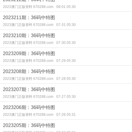
2023澳门正版资料 670288.com
08-01 05:30
2023211期：36码中特图
2023澳门正版资料 670288.com
07-31 05:30
2023210期：36码中特图
2023澳门正版资料 670288.com
07-30 05:30
2023209期：36码中特图
2023澳门正版资料 670288.com
07-29 05:30
2023208期：36码中特图
2023澳门正版资料 670288.com
07-28 05:30
2023207期：36码中特图
2023澳门正版资料 670288.com
07-27 05:30
2023206期：36码中特图
2023澳门正版资料 670288.com
07-26 05:31
2023205期：36码中特图