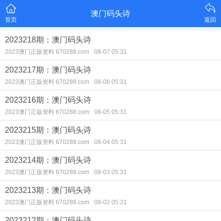
澳门码头诗
首页
返回
2023218期：澳门码头诗
2023澳门正版资料 670288.com
08-07 05:31
2023217期：澳门码头诗
2023澳门正版资料 670288.com
08-06 05:31
2023216期：澳门码头诗
2023澳门正版资料 670288.com
08-05 05:31
2023215期：澳门码头诗
2023澳门正版资料 670288.com
08-04 05:31
2023214期：澳门码头诗
2023澳门正版资料 670288.com
08-03 05:31
2023213期：澳门码头诗
2023澳门正版资料 670288.com
08-02 05:31
2023212期：澳门码头诗