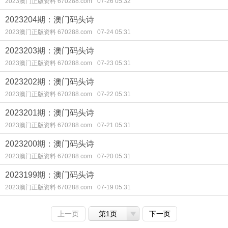
2023澳门正版资料 670288.com
07-26 05:32
2023204期：澳门码头诗
2023澳门正版资料 670288.com
07-24 05:31
2023203期：澳门码头诗
2023澳门正版资料 670288.com
07-23 05:31
2023202期：澳门码头诗
2023澳门正版资料 670288.com
07-22 05:31
2023201期：澳门码头诗
2023澳门正版资料 670288.com
07-21 05:31
2023200期：澳门码头诗
2023澳门正版资料 670288.com
07-20 05:31
2023199期：澳门码头诗
2023澳门正版资料 670288.com
07-19 05:31
上一页
第1页
下一页