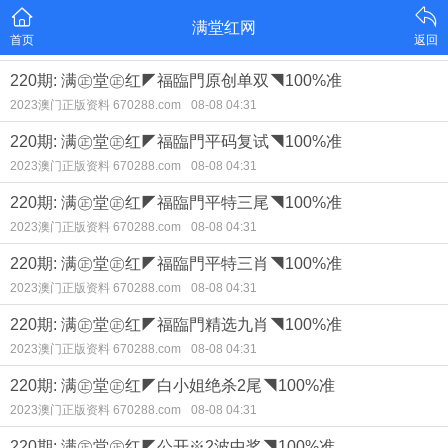
满堂红网
首页
返回
220期: 满㊣堂㊣红◤福臨門原创单双◥100%准
2023澳门正版资料 670288.com
08-08 04:31
220期: 满㊣堂㊣红◤福臨門平码复试◥100%准
2023澳门正版资料 670288.com
08-08 04:31
220期: 满㊣堂㊣红◤福臨門平特三尾◥100%准
2023澳门正版资料 670288.com
08-08 04:31
220期: 满㊣堂㊣红◤福臨門平特三肖◥100%准
2023澳门正版资料 670288.com
08-08 04:31
220期: 满㊣堂㊣红◤福臨門精选九肖◥100%准
2023澳门正版资料 670288.com
08-08 04:31
220期: 满㊣堂㊣红◤白小姐绝杀2尾◥100%准
2023澳门正版资料 670288.com
08-08 04:31
220期: 满㊣堂㊣红◤公开※2波中奖◥100%准