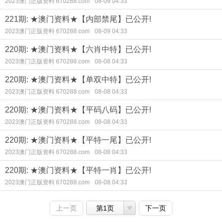
2023澳门正版资料 670288.com
08-09 04:33
221期: ★澳门资料★【内部禁尾】已公开!
2023澳门正版资料 670288.com
08-09 04:33
220期: ★澳门资料★【六肖中特】已公开!
2023澳门正版资料 670288.com
08-08 04:33
220期: ★澳门资料★【单双中特】已公开!
2023澳门正版资料 670288.com
08-08 04:33
220期: ★澳门资料★【平码八码】已公开!
2023澳门正版资料 670288.com
08-08 04:33
220期: ★澳门资料★【平特一尾】已公开!
2023澳门正版资料 670288.com
08-08 04:33
220期: ★澳门资料★【平特一肖】已公开!
2023澳门正版资料 670288.com
08-08 04:33
上一页
第1页
下一页