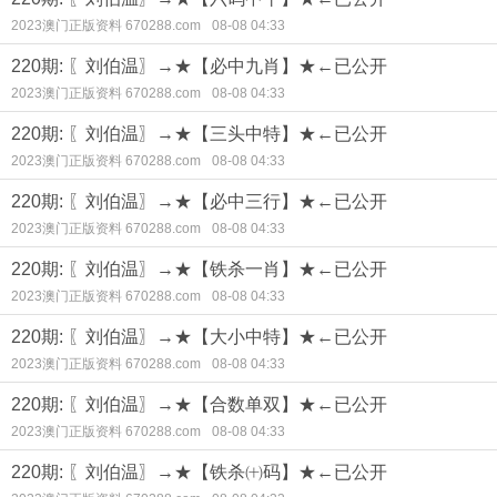
2023澳门正版资料 670288.com
08-08 04:33
220期: 〖刘伯温〗→★【必中九肖】★←已公开
2023澳门正版资料 670288.com
08-08 04:33
220期: 〖刘伯温〗→★【三头中特】★←已公开
2023澳门正版资料 670288.com
08-08 04:33
220期: 〖刘伯温〗→★【必中三行】★←已公开
2023澳门正版资料 670288.com
08-08 04:33
220期: 〖刘伯温〗→★【铁杀一肖】★←已公开
2023澳门正版资料 670288.com
08-08 04:33
220期: 〖刘伯温〗→★【大小中特】★←已公开
2023澳门正版资料 670288.com
08-08 04:33
220期: 〖刘伯温〗→★【合数单双】★←已公开
2023澳门正版资料 670288.com
08-08 04:33
220期: 〖刘伯温〗→★【铁杀㈩码】★←已公开