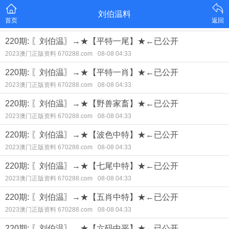
刘伯温料
首页
返回
220期: 〖刘伯温〗→★【平特一尾】★←已公开
2023澳门正版资料 670288.com
08-08 04:33
220期: 〖刘伯温〗→★【平特一肖】★←已公开
2023澳门正版资料 670288.com
08-08 04:33
220期: 〖刘伯温〗→★【野兽家畜】★←已公开
2023澳门正版资料 670288.com
08-08 04:33
220期: 〖刘伯温〗→★【波色中特】★←已公开
2023澳门正版资料 670288.com
08-08 04:33
220期: 〖刘伯温〗→★【七尾中特】★←已公开
2023澳门正版资料 670288.com
08-08 04:33
220期: 〖刘伯温〗→★【五肖中特】★←已公开
2023澳门正版资料 670288.com
08-08 04:33
220期: 〖刘伯温〗→★【六码中平】★←已公开