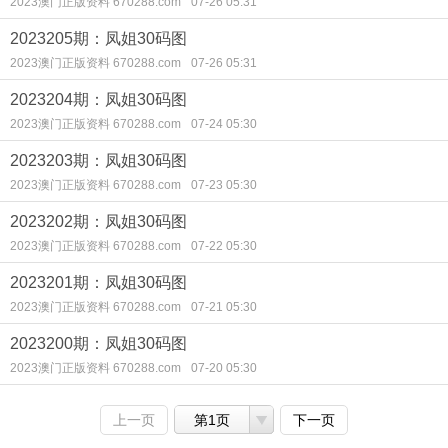
2023澳门正版资料 670288.com
07-26 05:31
2023205期：凤姐30码图
2023澳门正版资料 670288.com
07-26 05:31
2023204期：凤姐30码图
2023澳门正版资料 670288.com
07-24 05:30
2023203期：凤姐30码图
2023澳门正版资料 670288.com
07-23 05:30
2023202期：凤姐30码图
2023澳门正版资料 670288.com
07-22 05:30
2023201期：凤姐30码图
2023澳门正版资料 670288.com
07-21 05:30
2023200期：凤姐30码图
2023澳门正版资料 670288.com
07-20 05:30
上一页
第1页
下一页