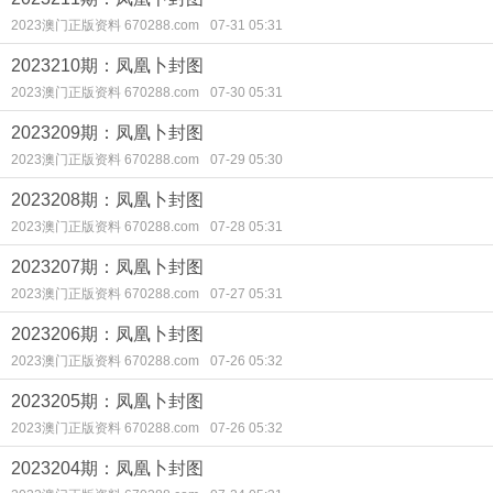
2023澳门正版资料 670288.com
07-31 05:31
2023210期：凤凰卜封图
2023澳门正版资料 670288.com
07-30 05:31
2023209期：凤凰卜封图
2023澳门正版资料 670288.com
07-29 05:30
2023208期：凤凰卜封图
2023澳门正版资料 670288.com
07-28 05:31
2023207期：凤凰卜封图
2023澳门正版资料 670288.com
07-27 05:31
2023206期：凤凰卜封图
2023澳门正版资料 670288.com
07-26 05:32
2023205期：凤凰卜封图
2023澳门正版资料 670288.com
07-26 05:32
2023204期：凤凰卜封图