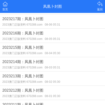
凤凰卜封图
首页
返回
2023217期：凤凰卜封图
2023澳门正版资料 670288.com
08-06 05:31
2023216期：凤凰卜封图
2023澳门正版资料 670288.com
08-05 05:31
2023215期：凤凰卜封图
2023澳门正版资料 670288.com
08-04 05:30
2023214期：凤凰卜封图
2023澳门正版资料 670288.com
08-03 05:31
2023213期：凤凰卜封图
2023澳门正版资料 670288.com
08-02 05:30
2023212期：凤凰卜封图
2023澳门正版资料 670288.com
08-01 05:30
2023211期：凤凰卜封图