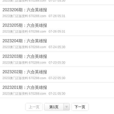
2023澳门正版资料 670288.com
07-27 05:30
2023206期：六合英雄报
2023澳门正版资料 670288.com
07-26 05:31
2023205期：六合英雄报
2023澳门正版资料 670288.com
07-26 05:31
2023204期：六合英雄报
2023澳门正版资料 670288.com
07-24 05:30
2023203期：六合英雄报
2023澳门正版资料 670288.com
07-23 05:30
2023202期：六合英雄报
2023澳门正版资料 670288.com
07-22 05:30
2023201期：六合英雄报
2023澳门正版资料 670288.com
07-21 05:30
上一页
第1页
下一页