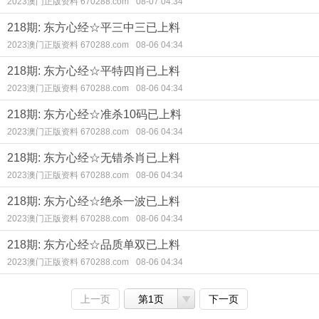
2023澳门正版资料 670288.com
08-07 04:34
218期: 东方心经☆平三中三已上料
2023澳门正版资料 670288.com
08-06 04:34
218期: 东方心经☆平特四肖已上料
2023澳门正版资料 670288.com
08-06 04:34
218期: 东方心经☆准杀10码已上料
2023澳门正版资料 670288.com
08-06 04:34
218期: 东方心经☆无错杀肖已上料
2023澳门正版资料 670288.com
08-06 04:34
218期: 东方心经☆绝杀一波已上料
2023澳门正版资料 670288.com
08-06 04:34
218期: 东方心经☆品质单双已上料
2023澳门正版资料 670288.com
08-06 04:34
上一页
第1页
下一页