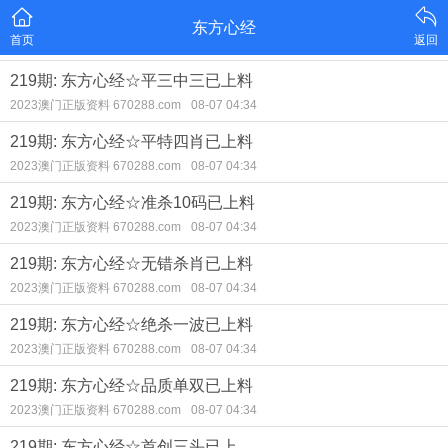
东方心经
首页
返回
219期: 东方心经☆平三中三已上料
2023澳门正版资料 670288.com
08-07 04:34
219期: 东方心经☆平特四肖已上料
2023澳门正版资料 670288.com
08-07 04:34
219期: 东方心经☆准杀10码已上料
2023澳门正版资料 670288.com
08-07 04:34
219期: 东方心经☆无错杀肖已上料
2023澳门正版资料 670288.com
08-07 04:34
219期: 东方心经☆绝杀一波已上料
2023澳门正版资料 670288.com
08-07 04:34
219期: 东方心经☆品质单双已上料
2023澳门正版资料 670288.com
08-07 04:34
219期: 东方心经☆首创三头已上