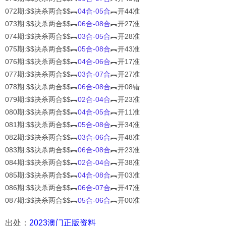
072期:$$决杀两合$$︻
04合-05合
︻开44准
073期:$$决杀两合$$︻
06合-08合
︻开27准
074期:$$决杀两合$$︻
03合-05合
︻开28准
075期:$$决杀两合$$︻
05合-08合
︻开43准
076期:$$决杀两合$$︻
04合-06合
︻开17准
077期:$$决杀两合$$︻
03合-07合
︻开27准
078期:$$决杀两合$$︻
06合-08合
︻开08错
079期:$$决杀两合$$︻
02合-04合
︻开23准
080期:$$决杀两合$$︻
04合-05合
︻开11准
081期:$$决杀两合$$︻
05合-08合
︻开34准
082期:$$决杀两合$$︻
03合-06合
︻开48准
083期:$$决杀两合$$︻
06合-08合
︻开23准
084期:$$决杀两合$$︻
02合-04合
︻开38准
085期:$$决杀两合$$︻
04合-08合
︻开03准
086期:$$决杀两合$$︻
06合-07合
︻开47准
087期:$$决杀两合$$︻
05合-06合
︻开00准
出处：
2023澳门正版资料