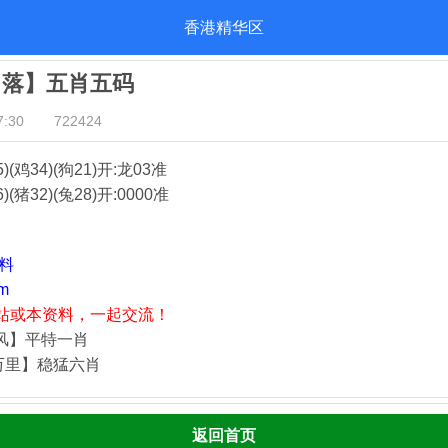
香港精华区
日落】五肖五码
:30
722424
5)(鸡34)(狗21)
开:龙03准
)(猪32)(兔28)
开:0000准
资料
m
站或本资料，一起交流！
藏风】平特一肖
万里】稳猛六肖
返回首页