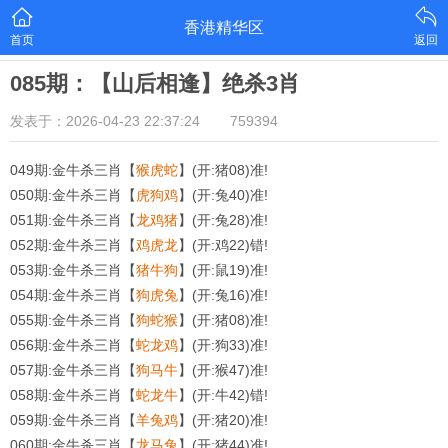
香港精华区
首页
返回
085期：【山后相逢】绝杀3肖
发表于：2026-04-23 22:37:24
759394
049期:金牛杀三肖【
猴虎蛇
】(开:猪08)准!
050期:金牛杀三肖【
虎狗鸡
】(开:兔40)准!
051期:金牛杀三肖【
龙鸡猪
】(开:兔28)准!
052期:金牛杀三肖【
鸡虎龙
】(开:鸡22)错!
053期:金牛杀三肖【
猪牛狗
】(开:鼠19)准!
054期:金牛杀三肖【
狗虎兔
】(开:兔16)准!
055期:金牛杀三肖【
狗蛇猴
】(开:猪08)准!
056期:金牛杀三肖【
蛇龙鸡
】(开:狗33)准!
057期:金牛杀三肖【
狗马牛
】(开:猴47)准!
058期:金牛杀三肖【
蛇龙牛
】(开:牛42)错!
059期:金牛杀三肖【
羊兔鸡
】(开:猪20)准!
060期:金牛杀三肖【
龙马兔
】(开:猪44)准!