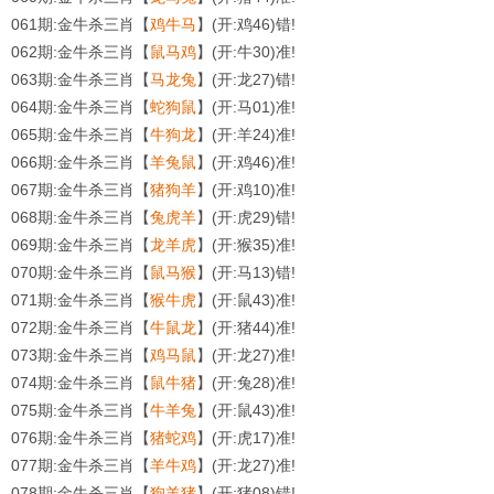
061期:金牛杀三肖【
鸡牛马
】(开:鸡46)错!
062期:金牛杀三肖【
鼠马鸡
】(开:牛30)准!
063期:金牛杀三肖【
马龙兔
】(开:龙27)错!
064期:金牛杀三肖【
蛇狗鼠
】(开:马01)准!
065期:金牛杀三肖【
牛狗龙
】(开:羊24)准!
066期:金牛杀三肖【
羊兔鼠
】(开:鸡46)准!
067期:金牛杀三肖【
猪狗羊
】(开:鸡10)准!
068期:金牛杀三肖【
兔虎羊
】(开:虎29)错!
069期:金牛杀三肖【
龙羊虎
】(开:猴35)准!
070期:金牛杀三肖【
鼠马猴
】(开:马13)错!
071期:金牛杀三肖【
猴牛虎
】(开:鼠43)准!
072期:金牛杀三肖【
牛鼠龙
】(开:猪44)准!
073期:金牛杀三肖【
鸡马鼠
】(开:龙27)准!
074期:金牛杀三肖【
鼠牛猪
】(开:兔28)准!
075期:金牛杀三肖【
牛羊兔
】(开:鼠43)准!
076期:金牛杀三肖【
猪蛇鸡
】(开:虎17)准!
077期:金牛杀三肖【
羊牛鸡
】(开:龙27)准!
078期:金牛杀三肖【
狗羊猪
】(开:猪08)错!