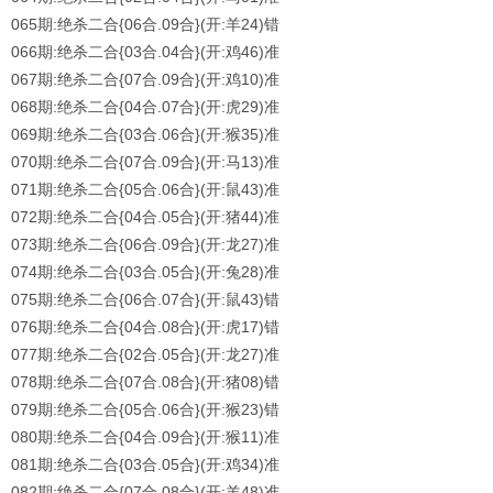
065期:绝杀二合{06合.09合}(开:羊24)错
066期:绝杀二合{03合.04合}(开:鸡46)准
067期:绝杀二合{07合.09合}(开:鸡10)准
068期:绝杀二合{04合.07合}(开:虎29)准
069期:绝杀二合{03合.06合}(开:猴35)准
070期:绝杀二合{07合.09合}(开:马13)准
071期:绝杀二合{05合.06合}(开:鼠43)准
072期:绝杀二合{04合.05合}(开:猪44)准
073期:绝杀二合{06合.09合}(开:龙27)准
074期:绝杀二合{03合.05合}(开:兔28)准
075期:绝杀二合{06合.07合}(开:鼠43)错
076期:绝杀二合{04合.08合}(开:虎17)错
077期:绝杀二合{02合.05合}(开:龙27)准
078期:绝杀二合{07合.08合}(开:猪08)错
079期:绝杀二合{05合.06合}(开:猴23)错
080期:绝杀二合{04合.09合}(开:猴11)准
081期:绝杀二合{03合.05合}(开:鸡34)准
082期:绝杀二合{07合.08合}(开:羊48)准