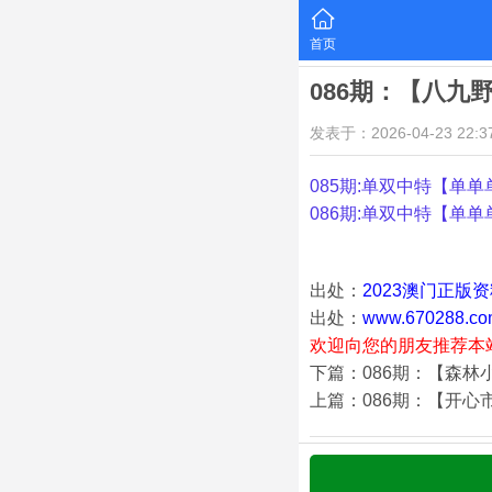
首页
086期：【八九
发表于：2026-04-23 22:37
085期:单双中特【单单
086期:单双中特【单单
出处：
2023澳门正版
出处：
www.670288.co
欢迎向您的朋友推荐本
下篇：086期：【森林
上篇：086期：【开心