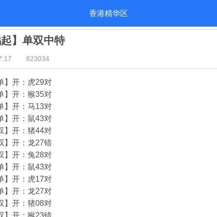
香港精华区
鹊起】单双中特
:17
823034
单
】开：虎29对
单
】开：猴35对
单
】开：马13对
单
】开：鼠43对
双
】开：猪44对
双
】开：龙27错
双
】开：兔28对
单
】开：鼠43对
单
】开：虎17对
单
】开：龙27对
双
】开：猪08对
双
】开：猴23错