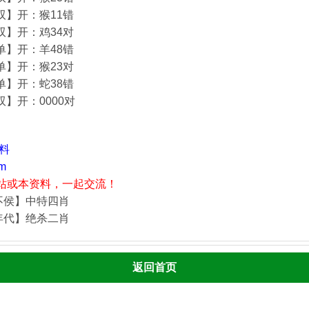
双
】开：猴11错
双
】开：鸡34对
单
】开：羊48错
单
】开：猴23对
单
】开：蛇38错
双
】开：0000对
资料
m
站或本资料，一起交流！
不侯】中特四肖
年代】绝杀二肖
返回首页