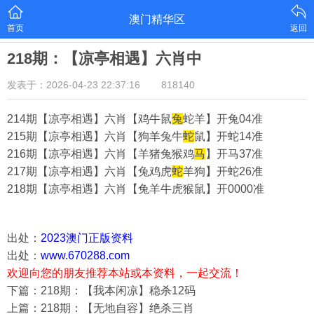
澳门精华区
首页
返回
218期：【凉亭相遇】六肖中
发表于：2026-04-23 22:37:16
818140
214期【凉亭相遇】六肖【鸡牛鼠
兔
蛇羊】
开兔04准
215期【凉亭相遇】六肖【狗羊兔牛
蛇
鼠】
开蛇14准
216期【凉亭相遇】六肖【羊猪兔猴鸡
马
】
开马37准
217期【凉亭相遇】六肖【兔鸡虎
蛇
羊狗】
开蛇26准
218期【凉亭相遇】六肖【兔羊牛虎猴鼠】
开0000准
出处：
2023澳门正版资料
出处：
www.670288.com
欢迎向您的朋友推荐本站或本资料，一起交流！
下篇：218期：【我本闲凉】稳杀12码
上篇：218期：【无地自容】绝杀三肖