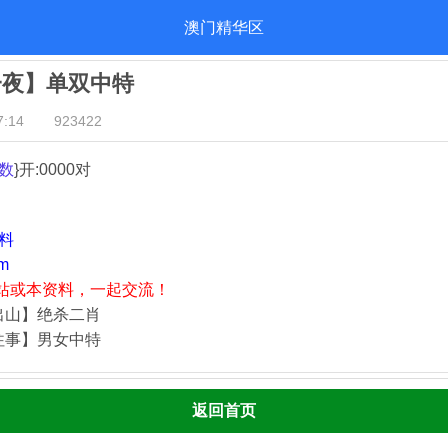
澳门精华区
一夜】单双中特
:14
923422
数
}开:0000对
资料
m
站或本资料，一起交流！
出山】绝杀二肖
往事】男女中特
返回首页