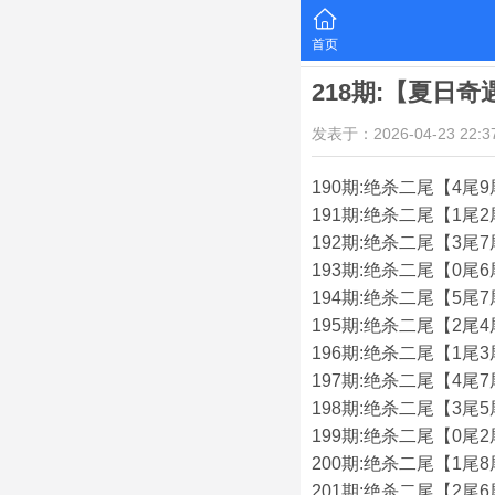
首页
218期:【夏日
发表于：2026-04-23 22:37
190期:绝杀二尾【4尾9
191期:绝杀二尾【1尾2
192期:绝杀二尾【3尾7
193期:绝杀二尾【0尾6
194期:绝杀二尾【5尾7
195期:绝杀二尾【2尾4
196期:绝杀二尾【1尾3
197期:绝杀二尾【4尾7
198期:绝杀二尾【3尾5
199期:绝杀二尾【0尾2
200期:绝杀二尾【1尾8
201期:绝杀二尾【2尾6