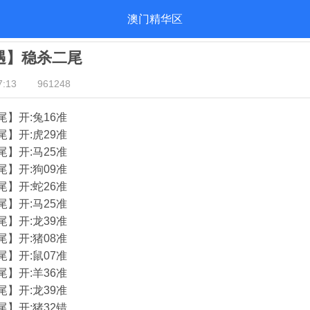
澳门精华区
奇遇】稳杀二尾
:13
961248
尾】开:兔16准
尾】开:虎29准
尾】开:马25准
尾】开:狗09准
尾】开:蛇26准
尾】开:马25准
尾】开:龙39准
尾】开:猪08准
尾】开:鼠07准
尾】开:羊36准
尾】开:龙39准
尾】开:猪32错