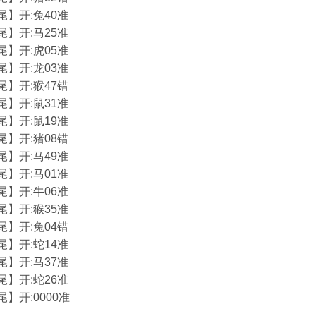
尾】开:兔40准
尾】开:马25准
尾】开:虎05准
尾】开:龙03准
尾】开:猴47错
尾】开:鼠31准
尾】开:鼠19准
尾】开:猪08错
尾】开:马49准
尾】开:马01准
尾】开:牛06准
尾】开:猴35准
尾】开:兔04错
尾】开:蛇14准
尾】开:马37准
尾】开:蛇26准
尾】开:0000准