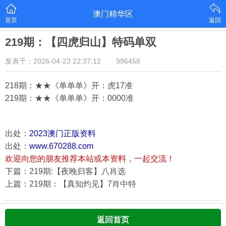
澳门精华区
首页
返回
219期：【四虎归山】特码单双
发表于：2026-04-23 22:37:12
996458
218期：★★《单单单》开：虎17
准
219期：★★《单单单》开：000
0准
出处：
2023澳门正版资料
出处：
www.670288.com
欢迎向您的朋友推荐本站或本资料，一起交流！
下篇：219期:【夜晚归客】八肖选
上篇：219期：【真知灼见】7肖中特
返回首页