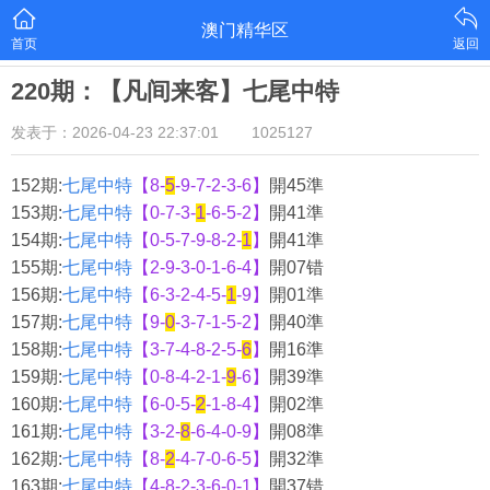
澳门精华区
首页
返回
220期：【凡间来客】七尾中特
发表于：2026-04-23 22:37:01
1025127
152期:
七尾中特
【8-
5
-9-7-2-3-6】
開45準
153期:
七尾中特
【0-7-3-
1
-6-5-2】
開41準
154期:
七尾中特
【0-5-7-9-8-2-
1
】
開41準
155期:
七尾中特
【2-9-3-0-1-6-4】
開07错
156期:
七尾中特
【6-3-2-
4
-5-
1
-9】
開01準
157期:
七尾中特
【9-
0
-3-7-1-5-2】
開40準
158期:
七尾中特
【3-7-4-8-2-5-
6
】
開16準
159期:
七尾中特
【0-8-4-2-1-
9
-6】
開39準
160期:
七尾中特
【6-0-5-
2
-1-8-4】
開02準
161期:
七尾中特
【3-2-
8
-6-4-0-9】
開08準
162期:
七尾中特
【8-
2
-4-7-0-6-5】
開32準
163期:
七尾中特
【4-8-2-3-6-0-1】
開37错