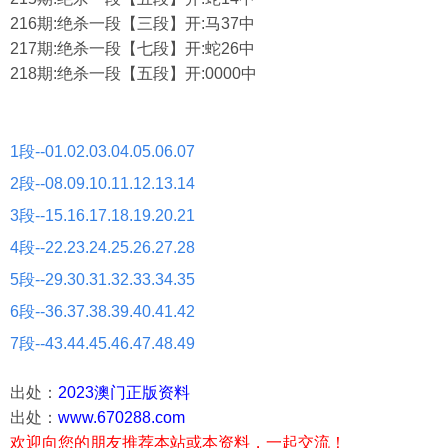
216期:绝杀一段【三段】开:马37中
217期:绝杀一段【七段】开:蛇26中
218期:绝杀一段【五段】开:0000中
1段--01.02.03.04.05.06.07
2段--08.09.10.11.12.13.14
3段--15.16.17.18.19.20.21
4段--22.23.24.25.26.27.28
5段--29.30.31.32.33.34.35
6段--36.37.38.39.40.41.42
7段--43.44.45.46.47.48.49
出处：
2023澳门正版资料
出处：
www.670288.com
欢迎向您的朋友推荐本站或本资料，一起交流！